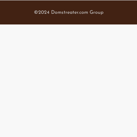
©2024 Domstreater.com Group