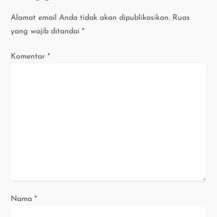
a
Alamat email Anda tidak akan dipublikasikan.
Ruas
yang wajib ditandai
*
s
Komentar
*
i
p
o
s
Nama
*