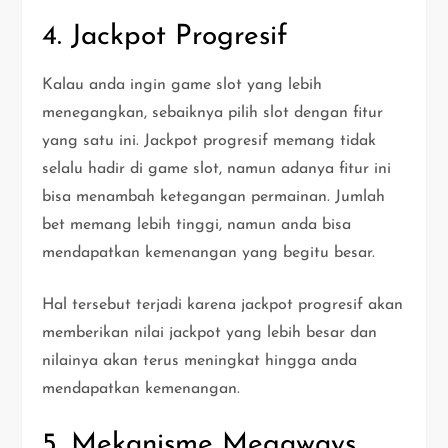
4. Jackpot Progresif
Kalau anda ingin game slot yang lebih
menegangkan, sebaiknya pilih slot dengan fitur
yang satu ini. Jackpot progresif memang tidak
selalu hadir di game slot, namun adanya fitur ini
bisa menambah ketegangan permainan. Jumlah
bet memang lebih tinggi, namun anda bisa
mendapatkan kemenangan yang begitu besar.
Hal tersebut terjadi karena jackpot progresif akan
memberikan nilai jackpot yang lebih besar dan
nilainya akan terus meningkat hingga anda
mendapatkan kemenangan.
5. Mekanisme Megaways