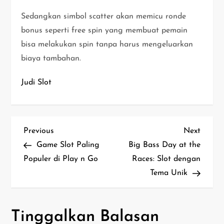
Sedangkan simbol scatter akan memicu ronde
bonus seperti free spin yang membuat pemain
bisa melakukan spin tanpa harus mengeluarkan
biaya tambahan.
Judi Slot
N
Previous
Next
Previous
Next
Post
Post
Game Slot Paling
Big Bass Day at the
a
Populer di Play n Go
Races: Slot dengan
Tema Unik
v
i
Tinggalkan Balasan
g